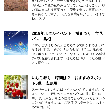
桜の花が咲くと、今年も春がきたな〜と感じます。
淡いピンク色の花をみるだけで、心がほっこり。 桜
の花にまつわる言葉って、優雅で美しい言葉がたく
さんあるんですよ。 そんな言葉を紹介していきます
ね。 スポ …
2019年ホタルイベント 蛍まつり 蛍見
バス 島根
「蛍がとびはじめた」とあちこちで聞かれるように
なる5月下旬。 そのころから6月かけては、蛍の飛
ぶスポットでは、いろいろなイベントや ほたる鑑賞
のバスも運行されます。ほたる祭りや、ほたる観バ
スを紹介しま …
いちご狩り 時期は？ おすすめスポッ
ト5選 広島県
スーパーにもいちごはたくさん並んでいますが、 や
はり いちご狩りのビニールハウスの甘い香りの
中、 真っ赤ないちごを自分でとってたべるとテンシ
ョンあがりますよね。 ご家族でもデートにもおすす
めのいちご狩 …