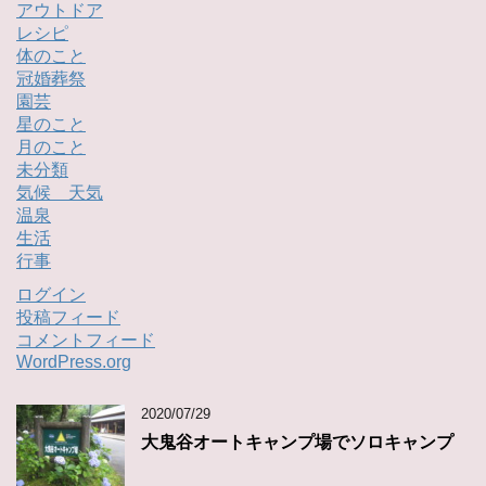
アウトドア
レシピ
体のこと
冠婚葬祭
園芸
星のこと
月のこと
未分類
気候 天気
温泉
生活
行事
ログイン
投稿フィード
コメントフィード
WordPress.org
2020/07/29
大鬼谷オートキャンプ場でソロキャンプ