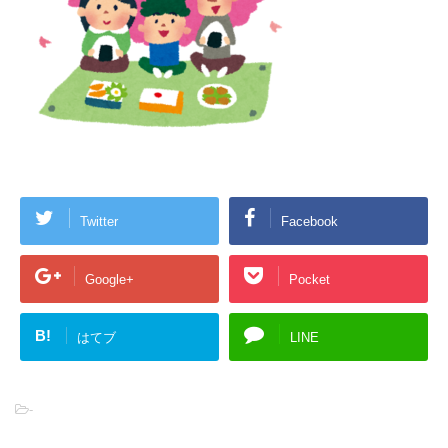
Twitter
Facebook
Google+
Pocket
B!
はてブ
LINE
-