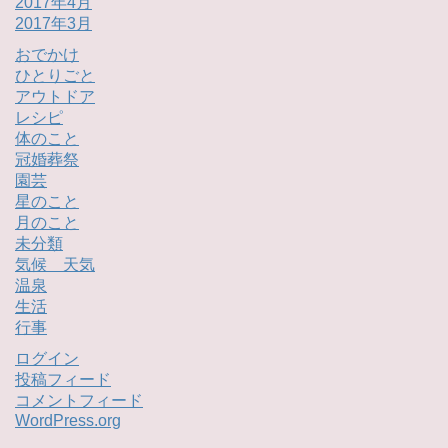
2017年4月
2017年3月
おでかけ
ひとりごと
アウトドア
レシピ
体のこと
冠婚葬祭
園芸
星のこと
月のこと
未分類
気候 天気
温泉
生活
行事
ログイン
投稿フィード
コメントフィード
WordPress.org