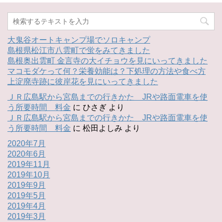
大鬼谷オートキャンプ場でソロキャンプ
島根県松江市八雲町で蛍をみてきました
島根奥出雲町 金言寺の大イチョウを見にいってきました
マコモダケって何？栄養効能は？下処理の方法や食べ方
上淀廃寺跡に彼岸花を見にいってきました
ＪＲ広島駅から宮島までの行きかた JRや路面電車を使
う所要時間 料金
に
ひさぎ
より
ＪＲ広島駅から宮島までの行きかた JRや路面電車を使
う所要時間 料金
に
松田よしみ
より
2020年7月
2020年6月
2019年11月
2019年10月
2019年9月
2019年5月
2019年4月
2019年3月