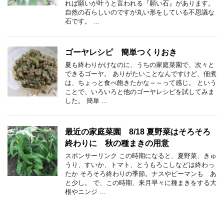
れば願いが叶うと言われる『願い石』があります。
自然の石らしいのですが丸い形をしている不思議な
石です。 …
ゴーヤレシピ 簡単つくりおき
夏も終わりかけなのに、うちの家庭菜園で、次々と
できるゴーヤ。 ありがたいことなんですけど、佃煮
は、ちょっと食べ飽きたかな～～って感じ。 という
ことで、いろいろと他のゴーヤレシピを試してみま
した。 簡単 …
最近の家庭菜園 8/18 夏野菜はそろそろ
終わりに 秋の種まきの用意
スポンサーリンク この時期になると、夏野菜、きゅ
うり、すいか、トマト、とうもろこしなどは終わっ
たか そろそろ終わりの季節。ナスやピーマンも あ
と少し。 で、この時期、来月早々に種まきをする大
根やニンジ …