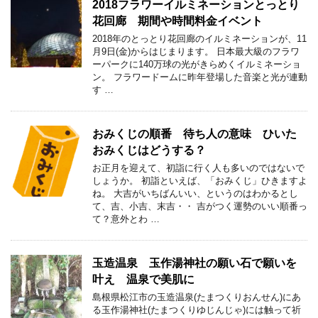
2018フラワーイルミネーションとっとり
花回廊 期間や時間料金イベント
2018年のとっとり花回廊のイルミネーションが、11
月9日(金)からはじまります。 日本最大級のフラワ
ーパークに140万球の光がきらめくイルミネーショ
ン。 フラワードームに昨年登場した音楽と光が連動
す …
おみくじの順番 待ち人の意味 ひいた
おみくじはどうする？
お正月を迎えて、初詣に行く人も多いのではないで
しょうか。 初詣といえば、「おみくじ」ひきますよ
ね。 大吉がいちばんいい、というのはわかるとし
て、吉、小吉、末吉・・ 吉がつく運勢のいい順番っ
て？意外とわ …
玉造温泉 玉作湯神社の願い石で願いを
叶え 温泉で美肌に
島根県松江市の玉造温泉(たまつくりおんせん)にあ
る玉作湯神社(たまつくりゆじんじゃ)には触って祈