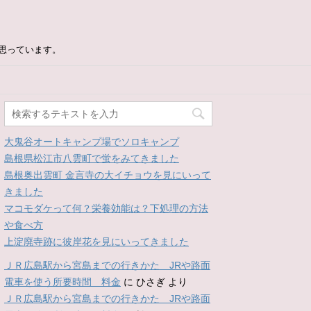
思っています。
大鬼谷オートキャンプ場でソロキャンプ
島根県松江市八雲町で蛍をみてきました
島根奥出雲町 金言寺の大イチョウを見にいって
きました
マコモダケって何？栄養効能は？下処理の方法
や食べ方
上淀廃寺跡に彼岸花を見にいってきました
ＪＲ広島駅から宮島までの行きかた JRや路面
電車を使う所要時間 料金
に
ひさぎ
より
ＪＲ広島駅から宮島までの行きかた JRや路面