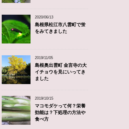
2020/06/13
島根県松江市八雲町で蛍
をみてきました
2019/11/05
島根奥出雲町 金言寺の大
イチョウを見にいってき
ました
2019/10/15
マコモダケって何？栄養
効能は？下処理の方法や
食べ方