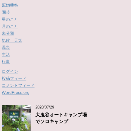
冠婚葬祭
園芸
星のこと
月のこと
未分類
気候 天気
温泉
生活
行事
ログイン
投稿フィード
コメントフィード
WordPress.org
2020/07/29
大鬼谷オートキャンプ場
でソロキャンプ