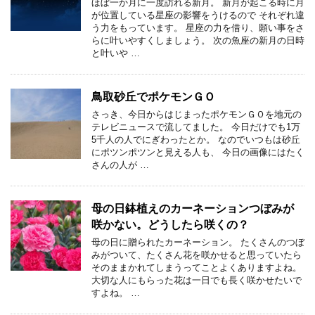
ほぼ一か月に一度訪れる新月。 新月が起こる時に月
が位置している星座の影響をうけるので それぞれ違
う力をもっています。 星座の力を借り、願い事をさ
らに叶いやすくしましょう。 次の魚座の新月の日時
と叶いや …
鳥取砂丘でポケモンＧＯ
さっき、今日からはじまったポケモンＧＯを地元の
テレビニュースで流してました。 今日だけでも1万
5千人の人でにぎわったとか。 なのでいつもは砂丘
にポツンポツンと見える人も、 今日の画像にはたく
さんの人が …
母の日鉢植えのカーネーションつぼみが
咲かない。どうしたら咲くの？
母の日に贈られたカーネーション。 たくさんのつぼ
みがついて、たくさん花を咲かせると思っていたら
そのままかれてしまうってことよくありますよね。
大切な人にもらった花は一日でも長く咲かせたいで
すよね。 …