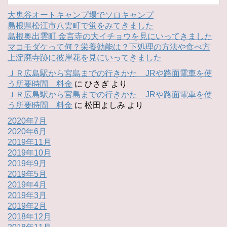
大鬼谷オートキャンプ場でソロキャンプ
島根県松江市八雲町で蛍をみてきました
島根奥出雲町 金言寺の大イチョウを見にいってきました
マコモダケって何？栄養効能は？下処理の方法や食べ方
上淀廃寺跡に彼岸花を見にいってきました
ＪＲ広島駅から宮島までの行きかた JRや路面電車を使
う所要時間 料金
に
ひさぎ
より
ＪＲ広島駅から宮島までの行きかた JRや路面電車を使
う所要時間 料金
に
松田よしみ
より
2020年7月
2020年6月
2019年11月
2019年10月
2019年9月
2019年5月
2019年4月
2019年3月
2019年2月
2018年12月