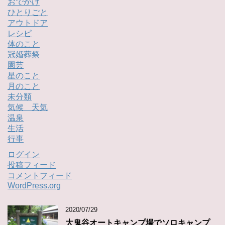
おでかけ
ひとりごと
アウトドア
レシピ
体のこと
冠婚葬祭
園芸
星のこと
月のこと
未分類
気候 天気
温泉
生活
行事
ログイン
投稿フィード
コメントフィード
WordPress.org
2020/07/29
大鬼谷オートキャンプ場でソロキャンプ