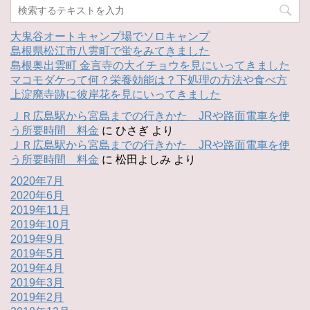
大鬼谷オートキャンプ場でソロキャンプ
島根県松江市八雲町で蛍をみてきました
島根奥出雲町 金言寺の大イチョウを見にいってきました
マコモダケって何？栄養効能は？下処理の方法や食べ方
上淀廃寺跡に彼岸花を見にいってきました
ＪＲ広島駅から宮島までの行きかた JRや路面電車を使
う所要時間 料金
に
ひさぎ
より
ＪＲ広島駅から宮島までの行きかた JRや路面電車を使
う所要時間 料金
に
松田よしみ
より
2020年7月
2020年6月
2019年11月
2019年10月
2019年9月
2019年5月
2019年4月
2019年3月
2019年2月