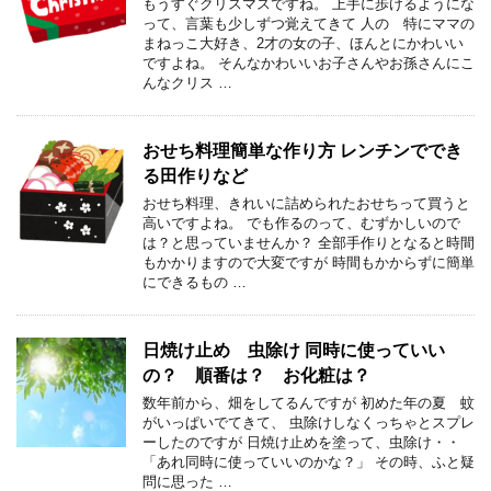
もうすぐクリスマスですね。 上手に歩けるようにな
って、言葉も少しずつ覚えてきて 人の 特にママの
まねっこ大好き、2才の女の子、ほんとにかわいい
ですよね。 そんなかわいいお子さんやお孫さんにこ
んなクリス …
おせち料理簡単な作り方 レンチンででき
る田作りなど
おせち料理、きれいに詰められたおせちって買うと
高いですよね。 でも作るのって、むずかしいので
は？と思っていませんか？ 全部手作りとなると時間
もかかりますので大変ですが 時間もかからずに簡単
にできるもの …
日焼け止め 虫除け 同時に使っていい
の？ 順番は？ お化粧は？
数年前から、畑をしてるんですが 初めた年の夏 蚊
がいっぱいでてきて、 虫除けしなくっちゃとスプレ
ーしたのですが 日焼け止めを塗って、虫除け・・
「あれ同時に使っていいのかな？」 その時、ふと疑
問に思った …