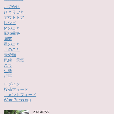
おでかけ
ひとりごと
アウトドア
レシピ
体のこと
冠婚葬祭
園芸
星のこと
月のこと
未分類
気候 天気
温泉
生活
行事
ログイン
投稿フィード
コメントフィード
WordPress.org
2020/07/29