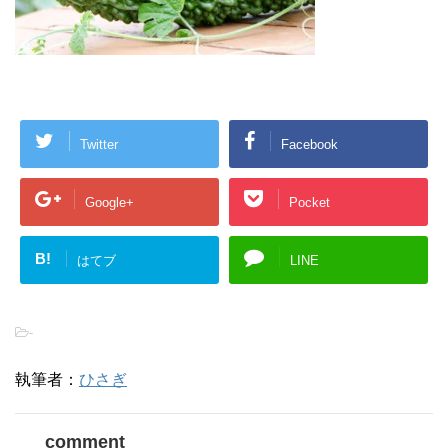
Twitter
Facebook
Google+
Pocket
B!
はてブ
LINE
-
執筆者：
ひさぎ
comment