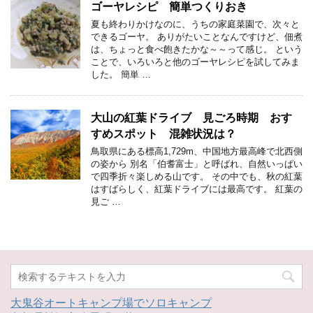
ゴーヤレシピ 簡単つくりおき
夏も終わりかけなのに、うちの家庭菜園で、次々と
できるゴーヤ。 ありがたいことなんですけど、佃煮
は、ちょっと食べ飽きたかな～～って感じ。 という
ことで、いろいろと他のゴーヤレシピを試してみま
した。 簡単 …
大山の紅葉ドライブ 見ごろ時期 おす
すめスポット 混雑状況は？
鳥取県にある標高1,729m、中国地方最高峰で北西側
の姿から 別名「伯耆富士」と呼ばれ、自然いっぱい
で四季折々楽しめる山です。 その中でも、秋の紅葉
はすばらしく、紅葉ドライブには最高です。 紅葉の
見ご …
大鬼谷オートキャンプ場でソロキャンプ