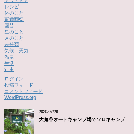
アウトドア
レシピ
体のこと
冠婚葬祭
園芸
星のこと
月のこと
未分類
気候 天気
温泉
生活
行事
ログイン
投稿フィード
コメントフィード
WordPress.org
2020/07/29
大鬼谷オートキャンプ場でソロキャンプ