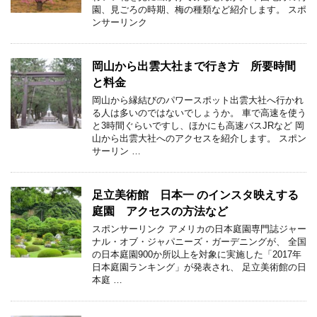
園、見ごろの時期、梅の種類など紹介します。 スポ
ンサーリンク
岡山から出雲大社まで行き方 所要時間
と料金
岡山から縁結びのパワースポット出雲大社へ行かれ
る人は多いのではないでしょうか。 車で高速を使う
と3時間ぐらいですし、ほかにも高速バスJRなど 岡
山から出雲大社へのアクセスを紹介します。 スポン
サーリン …
足立美術館 日本一 のインスタ映えする
庭園 アクセスの方法など
スポンサーリンク アメリカの日本庭園専門誌ジャー
ナル・オブ・ジャパニーズ・ガーデニングが、 全国
の日本庭園900か所以上を対象に実施した「2017年
日本庭園ランキング」が発表され、 足立美術館の日
本庭 …