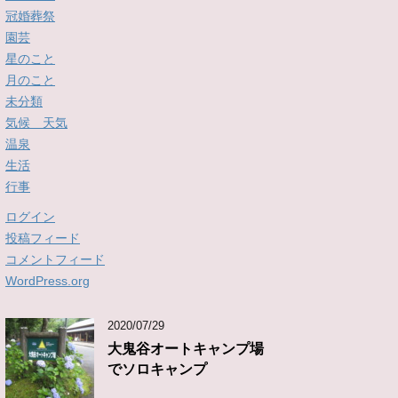
冠婚葬祭
園芸
星のこと
月のこと
未分類
気候 天気
温泉
生活
行事
ログイン
投稿フィード
コメントフィード
WordPress.org
2020/07/29
大鬼谷オートキャンプ場
でソロキャンプ