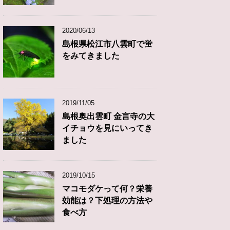
2020/06/13
島根県松江市八雲町で蛍
をみてきました
2019/11/05
島根奥出雲町 金言寺の大
イチョウを見にいってき
ました
2019/10/15
マコモダケって何？栄養
効能は？下処理の方法や
食べ方