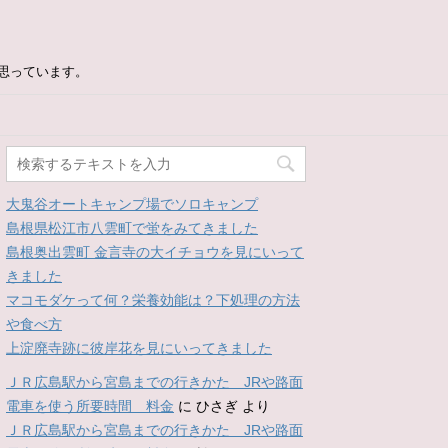
思っています。
大鬼谷オートキャンプ場でソロキャンプ
島根県松江市八雲町で蛍をみてきました
島根奥出雲町 金言寺の大イチョウを見にいって
きました
マコモダケって何？栄養効能は？下処理の方法
や食べ方
上淀廃寺跡に彼岸花を見にいってきました
ＪＲ広島駅から宮島までの行きかた JRや路面
電車を使う所要時間 料金
に
ひさぎ
より
ＪＲ広島駅から宮島までの行きかた JRや路面