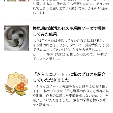
り扱いするな」 誰がみても年寄りなのに、そういわ
れてしまうと困りますよね(笑) でも、かわいい孫か
ら「おじ …
換気扇の油汚れセスキ炭酸ソーダで掃除
してみた結果
もう1年くらいは掃除してないかな? 見上げると、
そう油汚れとほこりがくっついて、掃除大変そう 見
て見ぬふりしてきたけど、もうそろそろしない
と・・・ 年末はなにかと忙しかったので、 年明け
てちょっと落ち …
「きらッコノート」に私のブログを紹介
していただきました
「きらッコノート」介護をもっと好きになる情報サ
イトに 私のブログの「干し野菜の作り方と保存方法
や期間、作るのに適した季節失敗しないために」を
紹介していただきました。 素材の栄養と旨味がギュ
ッと詰まっ …