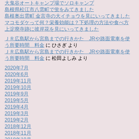
大鬼谷オートキャンプ場でソロキャンプ
島根県松江市八雲町で蛍をみてきました
島根奥出雲町 金言寺の大イチョウを見にいってきました
マコモダケって何？栄養効能は？下処理の方法や食べ方
上淀廃寺跡に彼岸花を見にいってきました
ＪＲ広島駅から宮島までの行きかた JRや路面電車を使
う所要時間 料金
に
ひさぎ
より
ＪＲ広島駅から宮島までの行きかた JRや路面電車を使
う所要時間 料金
に
松田よしみ
より
2020年7月
2020年6月
2019年11月
2019年10月
2019年9月
2019年5月
2019年4月
2019年3月
2019年2月
2018年12月
2018年11月