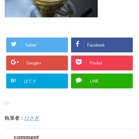
Twitter
Facebook
Google+
Pocket
B!
はてブ
LINE
-
執筆者：
ひさぎ
comment