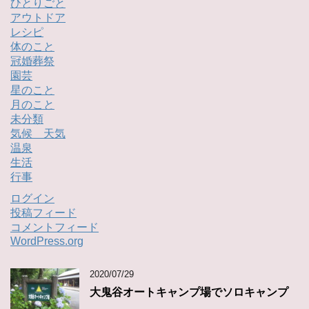
ひとりごと
アウトドア
レシピ
体のこと
冠婚葬祭
園芸
星のこと
月のこと
未分類
気候 天気
温泉
生活
行事
ログイン
投稿フィード
コメントフィード
WordPress.org
2020/07/29
大鬼谷オートキャンプ場でソロキャンプ