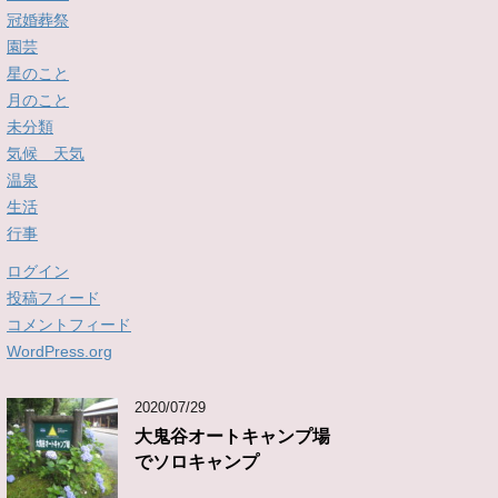
冠婚葬祭
園芸
星のこと
月のこと
未分類
気候 天気
温泉
生活
行事
ログイン
投稿フィード
コメントフィード
WordPress.org
2020/07/29
大鬼谷オートキャンプ場
でソロキャンプ