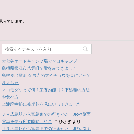
思っています。
大鬼谷オートキャンプ場でソロキャンプ
島根県松江市八雲町で蛍をみてきました
島根奥出雲町 金言寺の大イチョウを見にいって
きました
マコモダケって何？栄養効能は？下処理の方法
や食べ方
上淀廃寺跡に彼岸花を見にいってきました
ＪＲ広島駅から宮島までの行きかた JRや路面
電車を使う所要時間 料金
に
ひさぎ
より
ＪＲ広島駅から宮島までの行きかた JRや路面