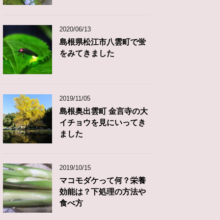
2020/06/13
島根県松江市八雲町で蛍
をみてきました
2019/11/05
島根奥出雲町 金言寺の大
イチョウを見にいってき
ました
2019/10/15
マコモダケって何？栄養
効能は？下処理の方法や
食べ方