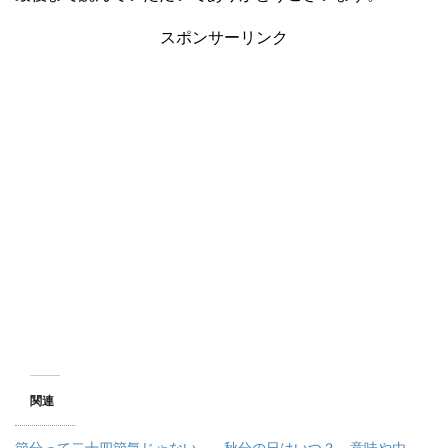
スポンサーリンク
関連
節分って二十四節気じゃない
秋分の日はいつ？ 意味や由