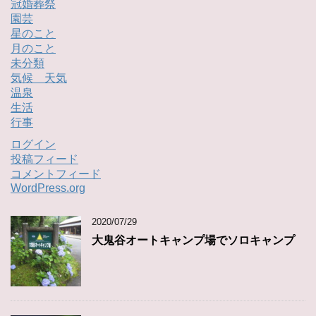
冠婚葬祭
園芸
星のこと
月のこと
未分類
気候 天気
温泉
生活
行事
ログイン
投稿フィード
コメントフィード
WordPress.org
2020/07/29
大鬼谷オートキャンプ場でソロキャンプ