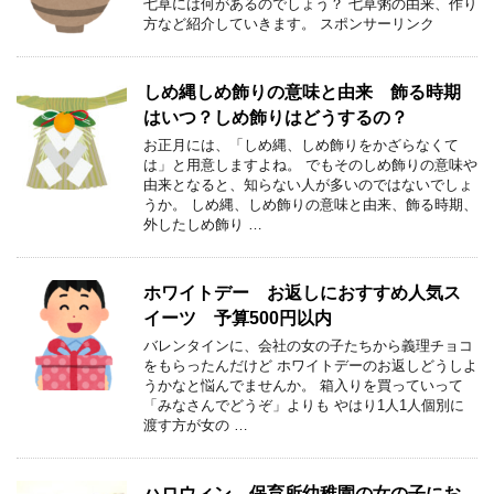
七草には何があるのでしょう？ 七草粥の由来、作り
方など紹介していきます。 スポンサーリンク
しめ縄しめ飾りの意味と由来 飾る時期
はいつ？しめ飾りはどうするの？
お正月には、「しめ縄、しめ飾りをかざらなくて
は」と用意しますよね。 でもそのしめ飾りの意味や
由来となると、知らない人が多いのではないでしょ
うか。 しめ縄、しめ飾りの意味と由来、飾る時期、
外したしめ飾り …
ホワイトデー お返しにおすすめ人気ス
イーツ 予算500円以内
バレンタインに、会社の女の子たちから義理チョコ
をもらったんだけど ホワイトデーのお返しどうしよ
うかなと悩んでませんか。 箱入りを買っていって
「みなさんでどうぞ」よりも やはり1人1人個別に
渡す方が女の …
ハロウィン 保育所幼稚園の女の子にお