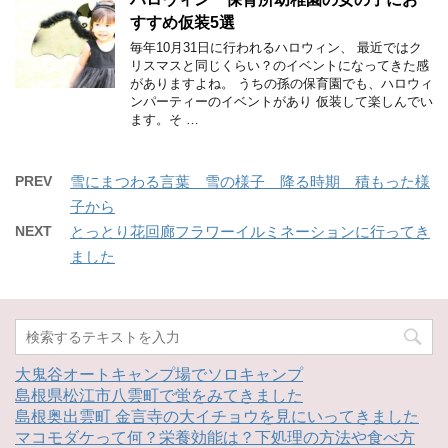
すすめ仮装5選
毎年10月31日に行われるハロウィン、 最近ではク
リスマスと同じくらい？のイベントになってきた感
がありますよね。 うちの孫の保育園でも、ハロウィ
ンパーティーのイベントがあり 仮装して楽しんでい
ます。そ …
PREV
雪にまつわる言葉 雪の様子 降る時期 積もった様
子から
NEXT
とっとり花回廊フラワーイルミネーションに行ってき
ました
大鬼谷オートキャンプ場でソロキャンプ
島根県松江市八雲町で蛍をみてきました
島根奥出雲町 金言寺の大イチョウを見にいってきました
マコモダケって何？栄養効能は？下処理の方法や食べ方