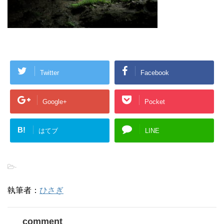
Twitter
Facebook
Google+
Pocket
B!
はてブ
LINE
-
執筆者：
ひさぎ
comment