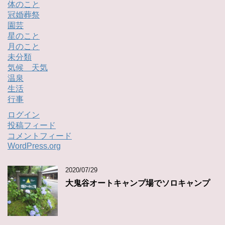
体のこと
冠婚葬祭
園芸
星のこと
月のこと
未分類
気候 天気
温泉
生活
行事
ログイン
投稿フィード
コメントフィード
WordPress.org
2020/07/29
大鬼谷オートキャンプ場でソロキャンプ