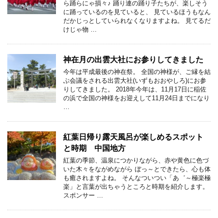
ら踊らにゃ損々♪ 踊り連の踊り子たちが、楽しそう
に踊っているのを見ていると、 見ているほうもなん
だかじっとしていられなくなりますよね。 見てるだ
けじゃ物 …
神在月の出雲大社にお参りしてきました
今年は平成最後の神在祭。 全国の神様が、ご縁を結
ぶ会議をされる出雲大社(いずもおおやしろ)にお参
りしてきました。 2018年今年は、11月17日に稲佐
の浜で全国の神様をお迎えして11月24日までになり
…
紅葉日帰り露天風呂が楽しめるスポット
と時期 中国地方
紅葉の季節、温泉につかりながら、赤や黄色に色づ
いた木々をながめながら ぼっ～とできたら、心も体
も癒されますよね。 そんなついつい「あ゛～極楽極
楽」と言葉が出ちゃうところと時期を紹介します。
スポンサー …