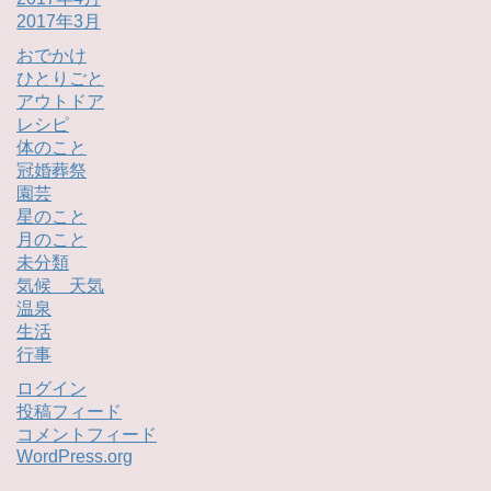
2017年3月
おでかけ
ひとりごと
アウトドア
レシピ
体のこと
冠婚葬祭
園芸
星のこと
月のこと
未分類
気候 天気
温泉
生活
行事
ログイン
投稿フィード
コメントフィード
WordPress.org