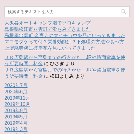
大鬼谷オートキャンプ場でソロキャンプ
島根県松江市八雲町で蛍をみてきました
島根奥出雲町 金言寺の大イチョウを見にいってきました
マコモダケって何？栄養効能は？下処理の方法や食べ方
上淀廃寺跡に彼岸花を見にいってきました
ＪＲ広島駅から宮島までの行きかた JRや路面電車を使
う所要時間 料金
に
ひさぎ
より
ＪＲ広島駅から宮島までの行きかた JRや路面電車を使
う所要時間 料金
に
松田よしみ
より
2020年7月
2020年6月
2019年11月
2019年10月
2019年9月
2019年5月
2019年4月
2019年3月