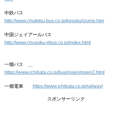
中鉄バス
http://www.chutetsu-bus.co.jp/kosoku/izumo.htm
中国ジェイアールバス
http://www.chugoku-jrbus.co.jp/index.html
一畑バス
https://www.ichibata.co.jp/bus/rosen/rosen2.html
一畑電車
https://www.ichibata.co.jp/railway/
スポンサーリンク