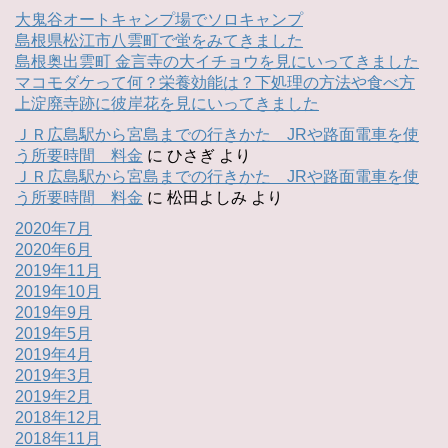
大鬼谷オートキャンプ場でソロキャンプ
島根県松江市八雲町で蛍をみてきました
島根奥出雲町 金言寺の大イチョウを見にいってきました
マコモダケって何？栄養効能は？下処理の方法や食べ方
上淀廃寺跡に彼岸花を見にいってきました
ＪＲ広島駅から宮島までの行きかた JRや路面電車を使
う所要時間 料金
に
ひさぎ
より
ＪＲ広島駅から宮島までの行きかた JRや路面電車を使
う所要時間 料金
に
松田よしみ
より
2020年7月
2020年6月
2019年11月
2019年10月
2019年9月
2019年5月
2019年4月
2019年3月
2019年2月
2018年12月
2018年11月