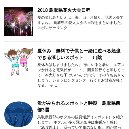
2018 鳥取県花火大会日程
夏の楽しみといえば、海、山、お祭り、花火大会で
すよね。 鳥取県の花火大会の日程をまとめました。
スポンサーリンク
夏休み 無料で子供と一緒に遊べる勉強
できる涼しいスポット 山陰
夏休みはじまりましたね。 家にいると暑い、エアコ
ンかけると電気代が・・・。 図書館行くと涼しくっ
て、本大好きな子はいいんですが、 そのうちあきて
しまう、ショッピングセンター行くとお財布が軽く
なる。 そ …
蛍がみられるスポットと時期 鳥取県西
部3選
鳥取県西部のホタルの観賞場所（スポット）を紹介
します。 ホタルが多く飛ぶ条件は生暖かく感じ
（20度以上）、曇っていて風のない夜。 雨が降っ