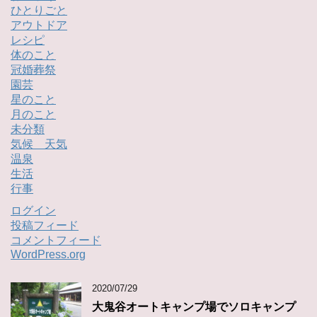
ひとりごと
アウトドア
レシピ
体のこと
冠婚葬祭
園芸
星のこと
月のこと
未分類
気候 天気
温泉
生活
行事
ログイン
投稿フィード
コメントフィード
WordPress.org
2020/07/29
大鬼谷オートキャンプ場でソロキャンプ