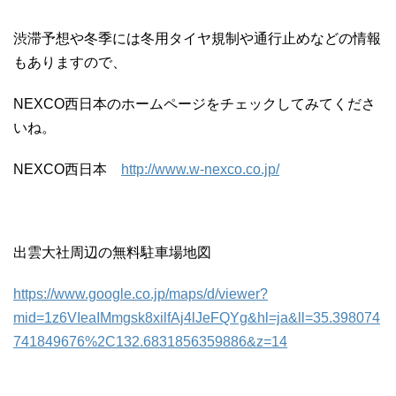
渋滞予想や冬季には冬用タイヤ規制や通行止めなどの情報
もありますので、
NEXCO西日本のホームページをチェックしてみてくださ
いね。
NEXCO西日本
http://www.w-nexco.co.jp/
出雲大社周辺の無料駐車場地図
https://www.google.co.jp/maps/d/viewer?
mid=1z6VIeaIMmgsk8xilfAj4lJeFQYg&hl=ja&ll=35.398074
741849676%2C132.6831856359886&z=14