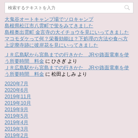
大鬼谷オートキャンプ場でソロキャンプ
島根県松江市八雲町で蛍をみてきました
島根奥出雲町 金言寺の大イチョウを見にいってきました
マコモダケって何？栄養効能は？下処理の方法や食べ方
上淀廃寺跡に彼岸花を見にいってきました
ＪＲ広島駅から宮島までの行きかた JRや路面電車を使
う所要時間 料金
に
ひさぎ
より
ＪＲ広島駅から宮島までの行きかた JRや路面電車を使
う所要時間 料金
に
松田よしみ
より
2020年7月
2020年6月
2019年11月
2019年10月
2019年9月
2019年5月
2019年4月
2019年3月
2019年2月