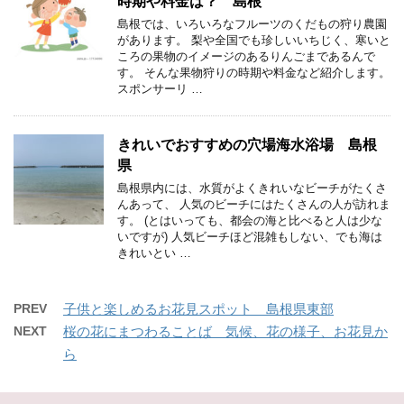
時期や料金は？ 島根
島根では、いろいろなフルーツのくだもの狩り農園
があります。 梨や全国でも珍しいいちじく、寒いと
ころの果物のイメージのあるりんごまであるんで
す。 そんな果物狩りの時期や料金など紹介します。
スポンサーリ …
きれいでおすすめの穴場海水浴場 島根
県
島根県内には、水質がよくきれいなビーチがたくさ
んあって、 人気のビーチにはたくさんの人が訪れま
す。 (とはいっても、都会の海と比べると人は少な
いですが) 人気ビーチほど混雑もしない、でも海は
きれいとい …
PREV
子供と楽しめるお花見スポット 島根県東部
NEXT
桜の花にまつわることば 気候、花の様子、お花見か
ら