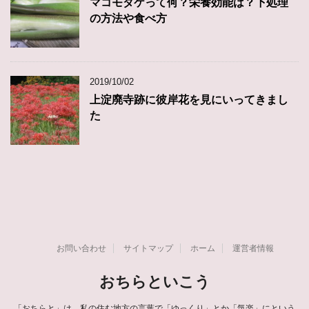
マコモダケって何？栄養効能は？下処理
の方法や食べ方
2019/10/02
上淀廃寺跡に彼岸花を見にいってきまし
た
お問い合わせ
サイトマップ
ホーム
運営者情報
おちらといこう
「おちらと」は、私の住む地方の言葉で「ゆっくり」とか「気楽」にという