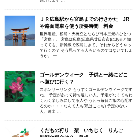
紹介します …
ＪＲ広島駅から宮島までの行きかた JR
や路面電車を使う所要時間 料金
世界遺産、松島・天橋立とならび日本三景のひとつ
「宮島」。 宮島は広島(広島県廿日市市)にあると知
ってても、新幹線で広島にきて、それからどうやっ
て行くの？ そう思ってる人もいるのではないでしょ
うか。 一 …
ゴールデンウィーク 子供と一緒にどこ
へ遊びに行く？
スポンサーリンク もうすぐゴールデンウィークです
ね。 予定があって待ち遠しい人、予定がなくてもわ
くわく楽しみにしてる人や うわっ毎日ご飯の心配す
るのか・・・なんて人も(私はこっち) 予定のない
人、遠出 …
くだもの狩り 梨 いちじく りんご