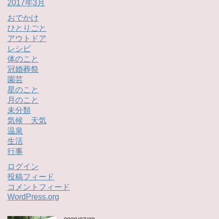
2017年3月
おでかけ
ひとりごと
アウトドア
レシピ
体のこと
冠婚葬祭
園芸
星のこと
月のこと
未分類
気候 天気
温泉
生活
行事
ログイン
投稿フィード
コメントフィード
WordPress.org