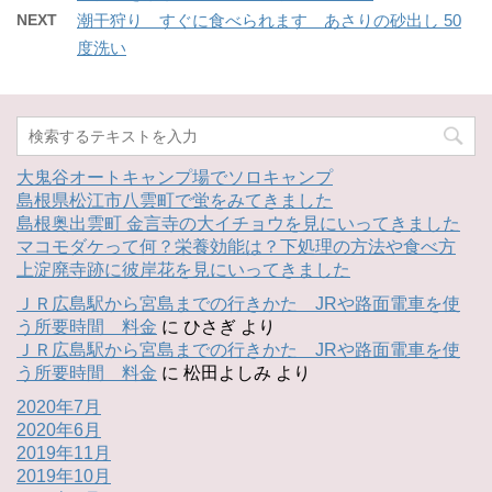
NEXT
潮干狩り すぐに食べられます あさりの砂出し 50
度洗い
大鬼谷オートキャンプ場でソロキャンプ
島根県松江市八雲町で蛍をみてきました
島根奥出雲町 金言寺の大イチョウを見にいってきました
マコモダケって何？栄養効能は？下処理の方法や食べ方
上淀廃寺跡に彼岸花を見にいってきました
ＪＲ広島駅から宮島までの行きかた JRや路面電車を使
う所要時間 料金
に
ひさぎ
より
ＪＲ広島駅から宮島までの行きかた JRや路面電車を使
う所要時間 料金
に
松田よしみ
より
2020年7月
2020年6月
2019年11月
2019年10月