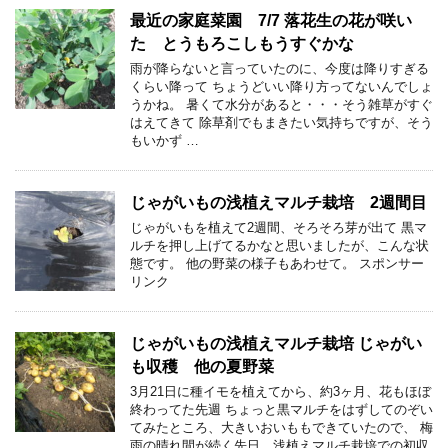
最近の家庭菜園 7/7 落花生の花が咲い
た とうもろこしもうすぐかな
雨が降らないと言っていたのに、今度は降りすぎる
くらい降って ちょうどいい降り方ってないんでしょ
うかね。 暑くて水分があると・・・そう雑草がすぐ
はえてきて 除草剤でもまきたい気持ちですが、そう
もいかず …
じゃがいもの浅植えマルチ栽培 2週間目
じゃがいもを植えて2週間、そろそろ芽が出て 黒マ
ルチを押し上げてるかなと思いましたが、こんな状
態です。 他の野菜の様子もあわせて。 スポンサー
リンク
じゃがいもの浅植えマルチ栽培 じゃがい
も収穫 他の夏野菜
3月21日に種イモを植えてから、約3ヶ月、花もほぼ
終わってた先週 ちょっと黒マルチをはずしてのぞい
てみたところ、大きいおいももできていたので、 梅
雨の晴れ間が続く先日、浅植えマルチ栽培での初収