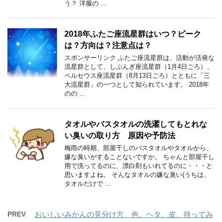
う？ 洋服の …
2018年ふたご座流星群はいつ？ピーク
は？方向は？注意点は？
スポンサーリンク ふたご座流星群は、活動が活発な
流星群として、しぶんぎ座流星群（1月4日ごろ）、
ペルセウス座流星群（8月13日ごろ）とともに「三
大流星群」の一つとして知られています。 2018年
のの …
タオルやバスタオルの洗濯してもとれな
い臭いの取り方 原因や予防法
梅雨の時期、部屋干しのバスタオルやタオルから、
嫌な臭いがすることないですか。 ちゃんと部屋干し
用で洗ってるのに、漂白剤もいれてるのに・・・と
思いますよね。 そんなタオルの嫌な臭い(うちは、
タオルだけで …
PREV
おいしいみかんの見分け方 色、ヘタ、皮、持ってみ