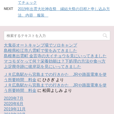
てチェック
NEXT
2019年出雲大社神在祭 縁結大祭の日程と申し込み方
法、内容 服装
大鬼谷オートキャンプ場でソロキャンプ
島根県松江市八雲町で蛍をみてきました
島根奥出雲町 金言寺の大イチョウを見にいってきました
マコモダケって何？栄養効能は？下処理の方法や食べ方
上淀廃寺跡に彼岸花を見にいってきました
ＪＲ広島駅から宮島までの行きかた JRや路面電車を使
う所要時間 料金
に
ひさぎ
より
ＪＲ広島駅から宮島までの行きかた JRや路面電車を使
う所要時間 料金
に
松田よしみ
より
2020年7月
2020年6月
2019年11月