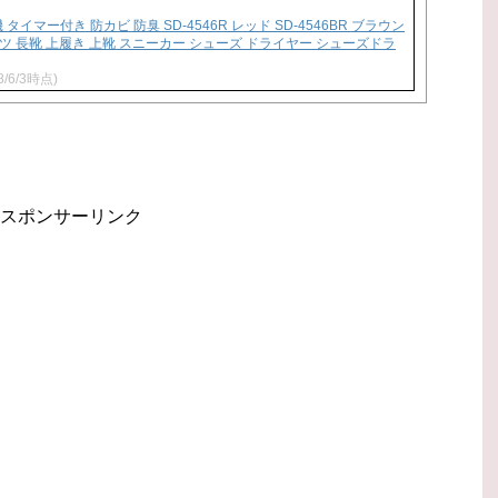
マー付き 防カビ 防臭 SD-4546R レッド SD-4546BR ブラウン
 ブーツ 長靴 上履き 上靴 スニーカー シューズ ドライヤー シューズドラ
8/6/3時点)
スポンサーリンク