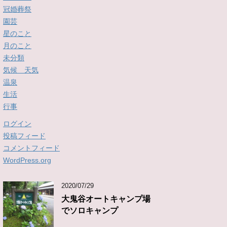
冠婚葬祭
園芸
星のこと
月のこと
未分類
気候 天気
温泉
生活
行事
ログイン
投稿フィード
コメントフィード
WordPress.org
2020/07/29
大鬼谷オートキャンプ場
でソロキャンプ