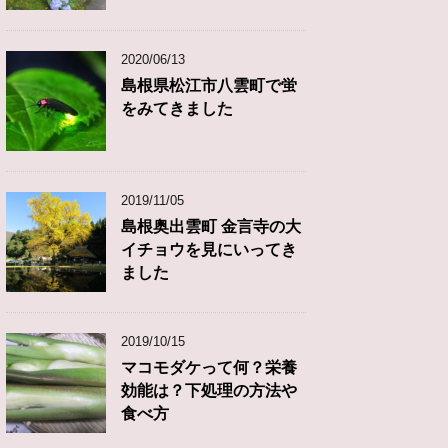
2020/06/13
島根県松江市八雲町で蛍
をみてきました
2019/11/05
島根奥出雲町 金言寺の大
イチョウを見にいってき
ました
2019/10/15
マコモダケって何？栄養
効能は？下処理の方法や
食べ方