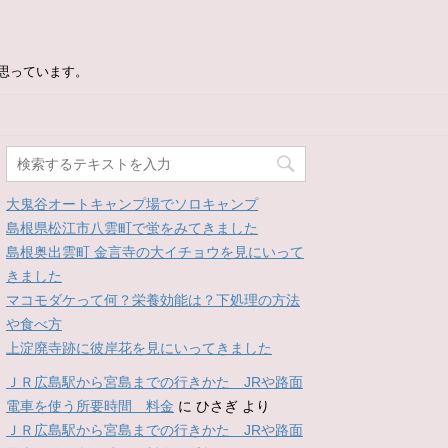
思っています。
大鬼谷オートキャンプ場でソロキャンプ
島根県松江市八雲町で蛍をみてきました
島根奥出雲町 金言寺の大イチョウを見にいって
きました
マコモダケって何？栄養効能は？下処理の方法
や食べ方
上淀廃寺跡に彼岸花を見にいってきました
ＪＲ広島駅から宮島までの行きかた JRや路面
電車を使う所要時間 料金
に
ひさぎ
より
ＪＲ広島駅から宮島までの行きかた JRや路面