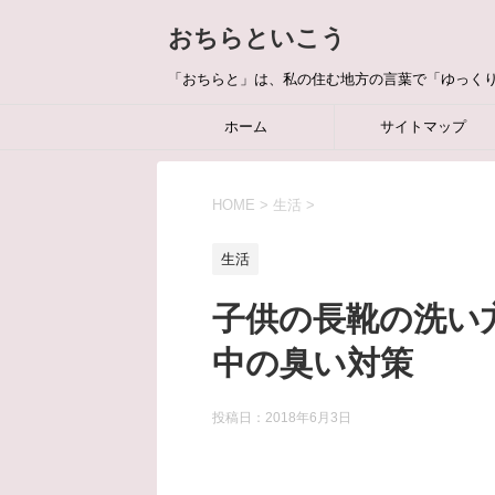
おちらといこう
「おちらと」は、私の住む地方の言葉で「ゆっく
ホーム
サイトマップ
HOME
>
生活
>
生活
子供の長靴の洗い
中の臭い対策
投稿日：
2018年6月3日