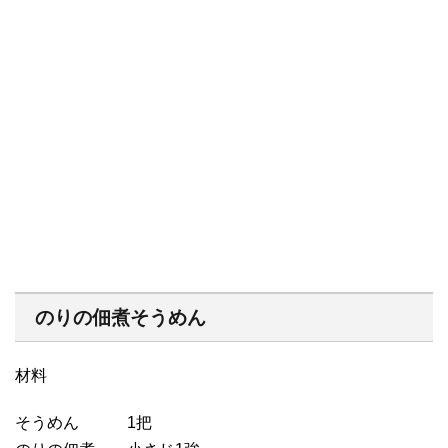
のりの佃煮そうめん
材料
そうめん 1把