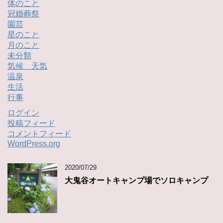
体のこと
冠婚葬祭
園芸
星のこと
月のこと
未分類
気候 天気
温泉
生活
行事
ログイン
投稿フィード
コメントフィード
WordPress.org
2020/07/29
大鬼谷オートキャンプ場でソロキャンプ