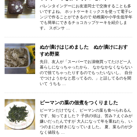
バレンタインデーにお友達同士で交換することも多
いですよね。 ホットケーキミックスを使って電子レ
ンジで作ることができるので 幼稚園や小学生低学年
でも簡単にできるチョコカップケーキを紹介しま
す。 スポンサ …
ぬか漬けはじめました ぬか漬けにおす
すめ野菜
先日、友人が「スーパーでお漬物買ってたけど一人
暮らしになっちゃったから、 なかなかなくならない
ので捨てちゃったりするのでもったいないし、 自分
でつけようかなと思ってるの。」と話してるのを聞
いて うちも …
ピーマンの葉の佃煮をつくりました
ピーマンだけでなく、ピーマンの葉も食べられるん
です、知ってました？ 子供の頃は、苦み？えぐみが
嫌いだったんですが 大人になって年を重ねたら、い
つのまにか好きになっていました。 夏、葉ものが少
なく値段も …