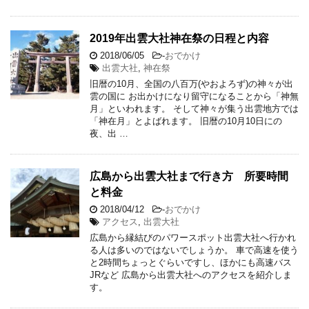
2019年出雲大社神在祭の日程と内容
2018/06/05
-
おでかけ
出雲大社
,
神在祭
旧暦の10月、全国の八百万(やおよろず)の神々が出
雲の国に お出かけになり留守になることから「神無
月」といわれます。 そして神々が集う出雲地方では
「神在月」とよばれます。 旧暦の10月10日にの
夜、出 …
広島から出雲大社まで行き方 所要時間
と料金
2018/04/12
-
おでかけ
アクセス
,
出雲大社
広島から縁結びのパワースポット出雲大社へ行かれ
る人は多いのではないでしょうか。 車で高速を使う
と2時間ちょっとぐらいですし、ほかにも高速バス
JRなど 広島から出雲大社へのアクセスを紹介しま
す。