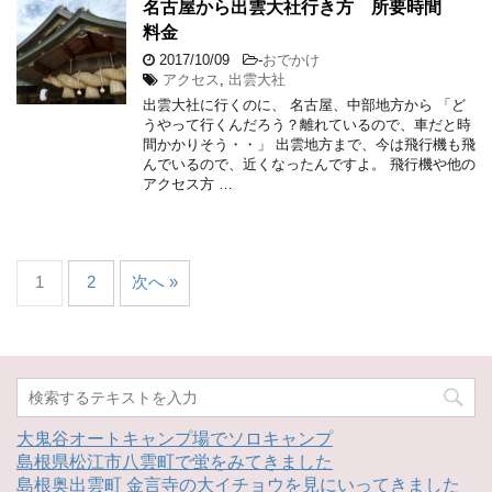
名古屋から出雲大社行き方 所要時間
料金
2017/10/09
-
おでかけ
アクセス
,
出雲大社
出雲大社に行くのに、 名古屋、中部地方から 「ど
うやって行くんだろう？離れているので、車だと時
間かかりそう・・」 出雲地方まで、今は飛行機も飛
んでいるので、近くなったんですよ。 飛行機や他の
アクセス方 …
1
2
次へ »
大鬼谷オートキャンプ場でソロキャンプ
島根県松江市八雲町で蛍をみてきました
島根奥出雲町 金言寺の大イチョウを見にいってきました