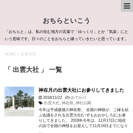
おちらといこう
「おちらと」は、私の住む地方の言葉で「ゆっくり」とか「気楽」にと
いう意味です。日々のことをおちらと綴っていきたいと思っています。
HOME
>
出雲大社
「 出雲大社 」 一覧
神在月の出雲大社にお参りしてきました
2018/11/22
-
おでかけ
出雲大社
,
神在祭
,
神社仏閣
今年は平成最後の神在祭。 全国の神様が、ご縁を結
ぶ会議をされる出雲大社(いずもおおやしろ)にお参
りしてきました。 2018年今年は、11月17日に稲佐
の浜で全国の神様をお迎えして11月24日までになり
…