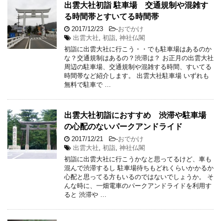
出雲大社初詣 駐車場 交通規制や混雑す
る時間帯とすいてる時間帯
2017/12/23
-
おでかけ
出雲大社
,
初詣
,
神社仏閣
初詣に出雲大社に行こう・・でも駐車場はあるのか
な？交通規制はあるの？渋滞は？ お正月の出雲大社
周辺の駐車場、交通規制や混雑する時間、すいてる
時間帯など紹介します。 出雲大社駐車場 いずれも
無料で駐車で …
出雲大社初詣におすすめ 渋滞や駐車場
の心配のないパークアンドライド
2017/12/21
-
おでかけ
出雲大社
,
初詣
,
神社仏閣
初詣に出雲大社に行こうかなと思ってるけど、車も
混んで渋滞するし 駐車場待ちもどれくらいかかるか
心配と思ってる方もいるのではないでしょうか。 そ
んな時に、一畑電車のパークアンドライドを利用す
ると 渋滞や …