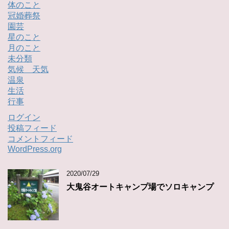
体のこと
冠婚葬祭
園芸
星のこと
月のこと
未分類
気候 天気
温泉
生活
行事
ログイン
投稿フィード
コメントフィード
WordPress.org
2020/07/29
大鬼谷オートキャンプ場でソロキャンプ