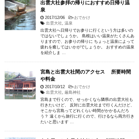
出雲大社参拝の帰りにおすすめ日帰り温
泉
2017/12/06
-
おでかけ
出雲大社
,
温泉
出雲大社へ日帰りでお参りに行くという方は多いの
ではないでしょうか。 島根はいい温泉がたくさんあ
りますので、お参りの帰りに ちょっと温泉によって
疲れを癒してはいかがでしょうか。 おすすめの温泉
を紹介しま …
宮島と出雲大社間のアクセス 所要時間
や料金
2017/10/12
-
おでかけ
出雲大社
,
厳島神社
宮島まで行くので、せっかくなら隣県の出雲大社も
行きたいけど、 反対に出雲大社まで行くんだけど、
そこから宮島ってどれくらい時間がかかるんだろ
う？ 遠くから旅行に行くので、行けるなら両方行き
たいと思います …