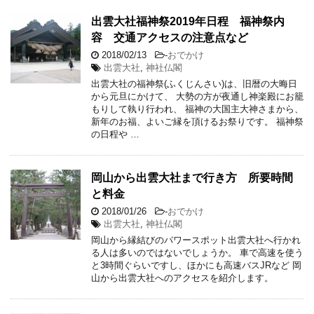
出雲大社福神祭2019年日程 福神祭内
容 交通アクセスの注意点など
2018/02/13
-
おでかけ
出雲大社
,
神社仏閣
出雲大社の福神祭(ふくじんさい)は、旧暦の大晦日
から元旦にかけて、 大勢の方が夜通し神楽殿にお籠
もりして執り行われ、 福神の大国主大神さまから、
新年のお福、よいご縁を頂けるお祭りです。 福神祭
の日程や …
岡山から出雲大社まで行き方 所要時間
と料金
2018/01/26
-
おでかけ
出雲大社
,
神社仏閣
岡山から縁結びのパワースポット出雲大社へ行かれ
る人は多いのではないでしょうか。 車で高速を使う
と3時間ぐらいですし、ほかにも高速バスJRなど 岡
山から出雲大社へのアクセスを紹介します。