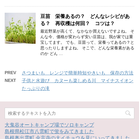
豆苗 栄養あるの？ どんなレシピがあ
る？ 再収穫は何回？ コツは？
最近野菜が高くて、なかなか買えないですよね。 そ
んな今、価格が変わらず安い豆苗は、我が家では重
宝してます。 でも、豆苗って、栄養ってあるの？と
思ったりしますよね。 そこで、どんな栄養素がある
のか どん …
PREV
さつまいも レンジで簡単時短やきいも 保存の方法
NEXT
子供と水遊び カヌーも楽しめる川 マイナスイオン
たっぷりの滝
大鬼谷オートキャンプ場でソロキャンプ
島根県松江市八雲町で蛍をみてきました
島根奥出雲町 金言寺の大イチョウを見にいってきました