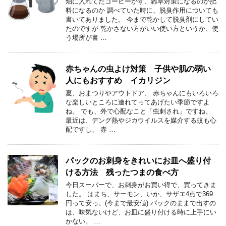
畑に入れてたコーヒーかす、雑草対策になるのか肥
料になるのか 調べていた時に、脱臭作用についても
書いてありました。 今まで乾かして脱臭剤にしてい
たのですが 乾かさない方がいい使い方というか、使
う場所が書 …
赤ちゃんの虫よけ対策 子供や肌の弱い
人にもおすすめ イカリジン
夏、おまつりやアウトドア、 赤ちゃんにもいろいろ
な楽しいところに連れてってあげたい季節ですよ
ね。 でも、外で心配なこと「虫刺され」ですね。
最近は、デング熱やジカウイルスを媒介する蚊も心
配ですし、 赤 …
パックのお刺身をきれいにお皿へ盛り付
ける方法 残ったつまの食べ方
今日スーパーで、お刺身がお買い得で、買ってきま
した。 はまち、サーモン、いか、サザエ4点で369
円って安っ。(今まで最安値) パックのままで出すの
は、味気ないけど、お皿に盛り付ける時に上手にい
かない。 …