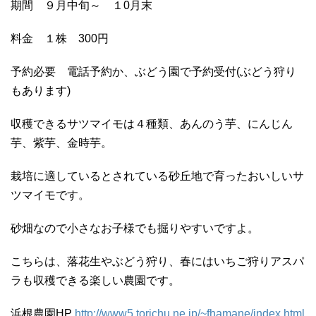
期間 ９月中旬～ １0月末
料金 １株 300円
予約必要 電話予約か、ぶどう園で予約受付(ぶどう狩り
もあります)
収穫できるサツマイモは４種類、あんのう芋、にんじん
芋、紫芋、金時芋。
栽培に適しているとされている砂丘地で育ったおいしいサ
ツマイモです。
砂畑なので小さなお子様でも掘りやすいですよ。
こちらは、落花生やぶどう狩り、春にはいちご狩りアスパ
ラも収穫できる楽しい農園です。
浜根農園HP
http://www5.torichu.ne.jp/~fhamane/index.html