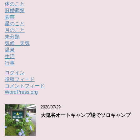
体のこと
冠婚葬祭
園芸
星のこと
月のこと
未分類
気候 天気
温泉
生活
行事
ログイン
投稿フィード
コメントフィード
WordPress.org
2020/07/29
大鬼谷オートキャンプ場でソロキャンプ