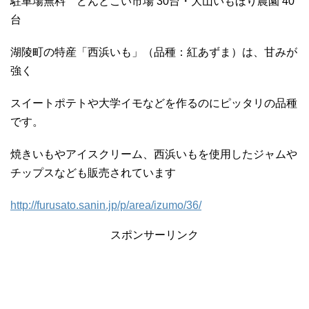
駐車場無料 どんとこい市場 30台・大山いもほり農園 40
台
湖陵町の特産「西浜いも」（品種：紅あずま）は、甘みが
強く
スイートポテトや大学イモなどを作るのにピッタリの品種
です。
焼きいもやアイスクリーム、西浜いもを使用したジャムや
チップスなども販売されています
http://furusato.sanin.jp/p/area/izumo/36/
スポンサーリンク